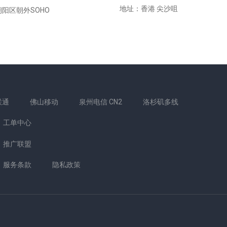
地址：香港 尖沙咀
阳区朝外SOHO
联通
佛山移动
泉州电信 CN2
洛杉矶多线
工单中心
推广联盟
服务条款
隐私政策