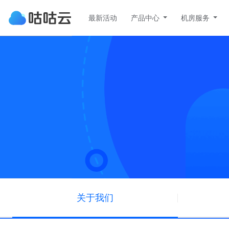
最新活动
产品中心
机房服务
云服务器
云服务器
沪日专线(BGP）
NEW
上海BGP多线至日本东京专线
物理服务器
广港云上互联（IXP）
轻量云服务器
广港云上互联（IXP）
洛杉矶 PRO
托管服务器
HOT
电信 CN2 GIA 、移动 CMIN
网精品网
关于我们