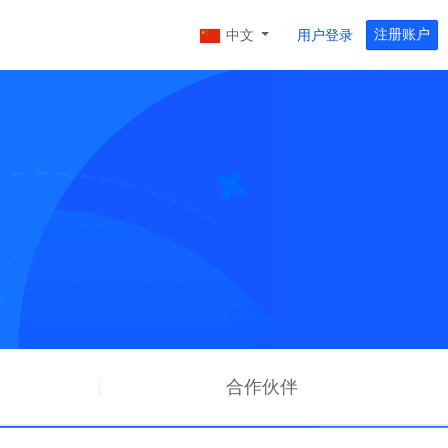
注册账户
中文
用户登录
沪日专线
京BGP多线
上海移动至日本东京
储区
厦门电信CN2
NEW
华东地区优质大带宽。
中国电信CN2优质骨干网
佛山移动
华南地区优质大带宽（不开放80，443，8080
端口）
合作伙伴