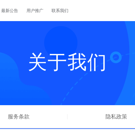
最新公告
用户推广
联系我们
苏日IPLC
沪港专线(BGP)
NEW
苏州BGP多线 至 东
上海BGP多线至香港专线
关于我们
江苏常州电信存
沪日云上互联（IXP）
NEW
NEW
超大硬盘存储，配备
沪日云上互联（IXP）
常州联通
香港大埔
HOT
联通大带宽
2、联通 9929 三
Gen2
服务条款
隐私政策