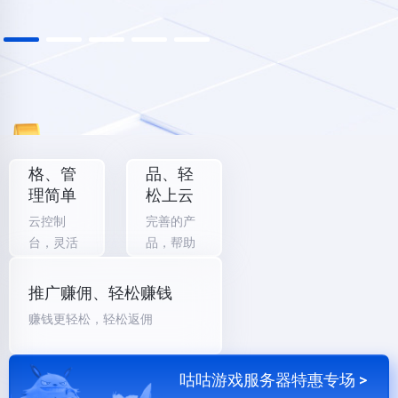
多种规
特惠产
格、管
品、轻
理简单
松上云
云控制
完善的产
台，灵活
品，帮助
管理
业务拓展
推广赚佣、轻松赚钱
赚钱更轻松，轻松返佣
咕咕游戏服务器特惠专场 >