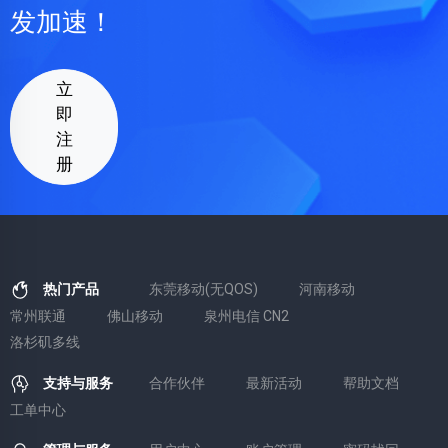
发加速！
立
即
注
册
热门产品
东莞移动(无QOS)
河南移动
常州联通
佛山移动
泉州电信 CN2
洛杉矶多线
支持与服务
合作伙伴
最新活动
帮助文档
工单中心