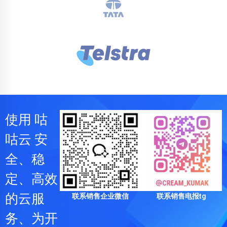
使用 咕
咕云 安
全、稳
定、高效
的云服
联系销售企业微信
联系销售电报tg
务、为开