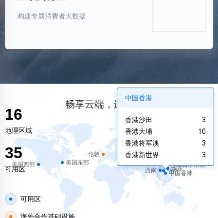
构建专属消费者大数据
中国香港
畅享云端，连接未来
16
香港沙田
3
地理区域
香港大埔
10
香港将军澳
3
35
伦敦
香港新世界
3
美国东部
美国西部
日本东京
可用区
华东
西南
华南
中国香港
可用区
海外合作基础设施