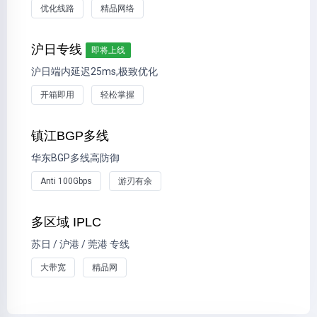
优化线路
精品网络
沪日专线
即将上线
沪日端内延迟25ms,极致优化
开箱即用
轻松掌握
镇江BGP多线
华东BGP多线高防御
Anti 100Gbps
游刃有余
多区域 IPLC
苏日 / 沪港 / 莞港 专线
大带宽
精品网