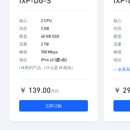
IXP-DG-S
IXP-
核心
2 CPU
核心
内存
2 GB
内存
硬盘
40 GB SSD
硬盘
流量
2 TB
流量
峰值
700 Mbps
峰值
地址
IPv4 x2 (进+出)
地址
ℹ️ IX系列产品
（什么是 IX 路由）
✅ 全系高
￥ 139.00
￥ 29
月付
立即订购