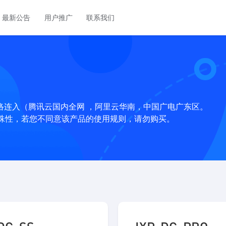
最新公告
用户推广
联系我们
苏日IPLC
沪港专线(BGP)
NEW
苏州BGP多线 至 东
上海BGP多线至香港专线
江苏常州电信存
沪日云上互联（IXP）
NEW
NEW
网络连入（腾讯云国内全网 ，阿里云华南，中国广电广东区。
超大硬盘存储，配备
沪日云上互联（IXP）
该产品的特殊性，若您不同意该产品的使用规则，请勿购买。
常州联通
香港大埔
HOT
联通大带宽
2、联通 9929 三
Gen2