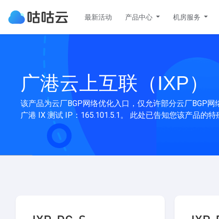
最新活动
产品中心
机房服务
云服务器
云服务器
沪日专线(BGP）
NEW
广港云上互联（IXP）
上海BGP多线至日本东京专线
物理服务器
广港云上互联（IXP）
该产品为云厂BGP网络优化入口，仅允许部分云厂BGP
轻量云服务器
广港云上互联（IXP）
广港 IX 测试 IP：165.101.5.1。 此处已告知您
洛杉矶 PRO
托管服务器
HOT
电信 CN2 GIA 、移动 CMIN
网精品网