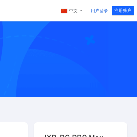
注册账户
中文
用户登录
沪日专线
京BGP多线
上海移动至日本东京
储区
厦门电信CN2
NEW
华东地区优质大带宽。
中国电信CN2优质骨干网
佛山移动
华南地区优质大带宽（不开放80，443，8080
端口）