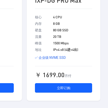
IXP-DG PRO Max
核心
4 CPU
内存
8 GB
硬盘
80 GB SSD
流量
20 TB
峰值
1500 Mbps
地址
IPv4 x8 (4进+4出)
✅ 企业级 NVME SSD
￥ 1699.00
月付
立即订购