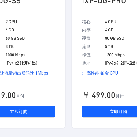
DG-SS
IXP-DG-PRO
2 CPU
核心
4 CPU
4 GB
内存
4 GB
60 GB SSD
硬盘
80 GB SSD
3 TB
流量
5 TB
1000 Mbps
峰值
1200 Mbps
IPv4 x2 (1进+1出)
地址
IPv4 x4 (2进+2出)
速流量超出后限速 1Mbps
✅ 高性能 铂金 CPU
9.00
￥ 499.00
月付
月付
立即订购
立即订购