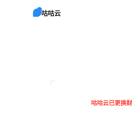
咕咕云
咕咕云已更换财