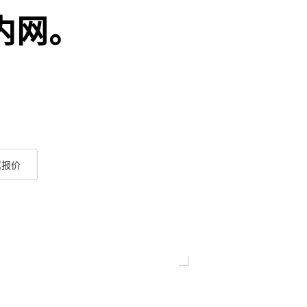
内网。
。
属报价