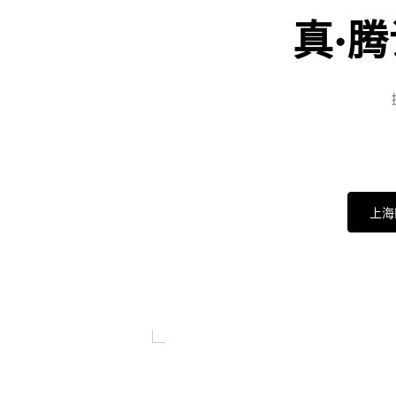
真·
上海