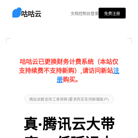
咕咕云
文档
控制台
登录
免费注册
咕咕云已更换财务计费系统（本站仅
支持续费不支持新购）,请访问新站
注
册
购买。
两站余额支持工单转移(要求同实名同邮箱账户)
真·腾讯云大带