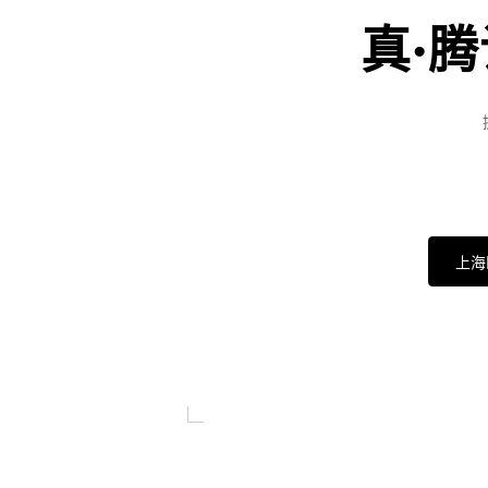
真·
上海