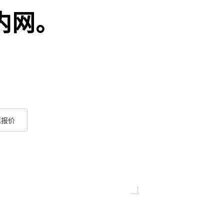
内网。
。
属报价