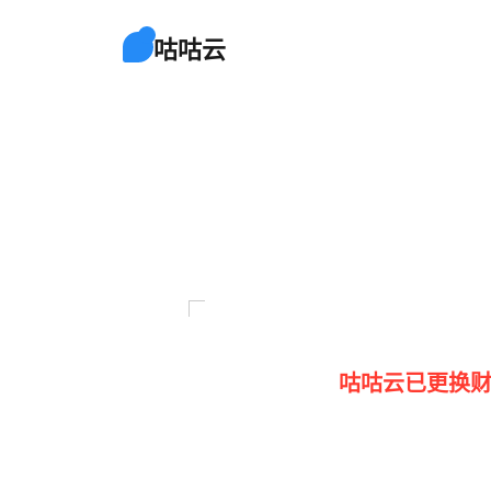
咕咕云
咕咕云已更换财