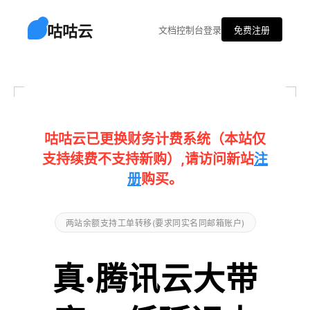
咕咕云
文档
控制台
登录
免费注册
咕咕云已更换财务计费系统（本站仅
支持续费不支持新购）,请访问新站
注
册
购买。
两站余额支持工单转移(要求同实名同邮箱账户)
真·腾讯云大带